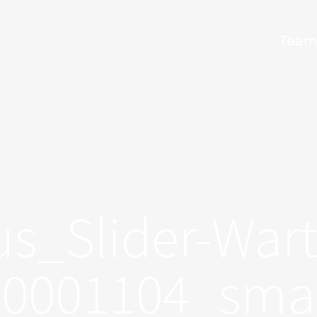
Tea
us_Slider-War
20001104_smal